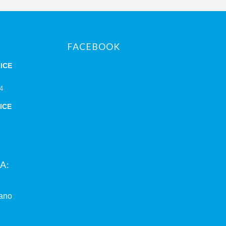
FACEBOOK
ICE
24
ICE
A:
lano