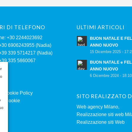
I DI TELEFONO
ULTIMI ARTICOLI
ne: +30 2244023692
BUON NATALE E FEL
 +30 6906243955 (Nadia)
ANNO NUOVO
15 Dicembre 2025 - 17:
 +39 339 5714217 (Nadia)
 +39 335 5860067
BUON NATALE e FEL
)
er
ANNO NUOVO
6 Dicembre 2024 - 18:10
to
& Cookie Policy
SITO REALIZZATO D
o
o Cookie
Web agency Milano
,
so
Realizzazione siti web Mi
Realizzazione siti Web