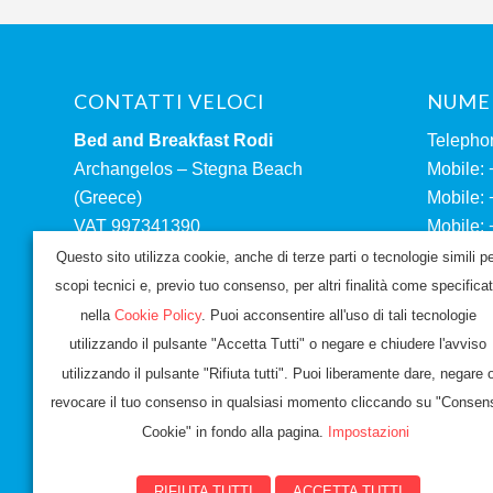
CONTATTI VELOCI
NUMER
Bed and Breakfast Rodi
Telepho
Archangelos – Stegna Beach
Mobile:
(Greece)
Mobile:
VAT 997341390
Mobile:
E-mail:
(Antonio
Questo sito utilizza cookie, anche di terze parti o tecnologie simili p
info@bedandbreakfastrodi.com
scopi tecnici e, previo tuo consenso, per altri finalità come specifica
nella
Cookie Policy
. Puoi acconsentire all'uso di tali tecnologie
utilizzando il pulsante "Accetta Tutti" o negare e chiudere l'avviso
Privacy 
utilizzando il pulsante "Rifiuta tutti". Puoi liberamente dare, negare 
Consens
revocare il tuo consenso in qualsiasi momento cliccando su "Consen
Cookie" in fondo alla pagina.
Impostazioni
RIFIUTA TUTTI
ACCETTA TUTTI