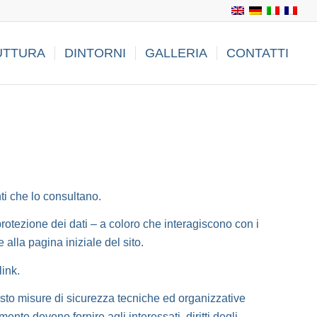
UTTURA
DINTORNI
GALLERIA
CONTATTI
nti che lo consultano.
rotezione dei dati – a coloro che interagiscono con i
alla pagina iniziale del sito.
link.
visto misure di sicurezza tecniche ed organizzative
mento devono fornire agli interessati, diritti degli