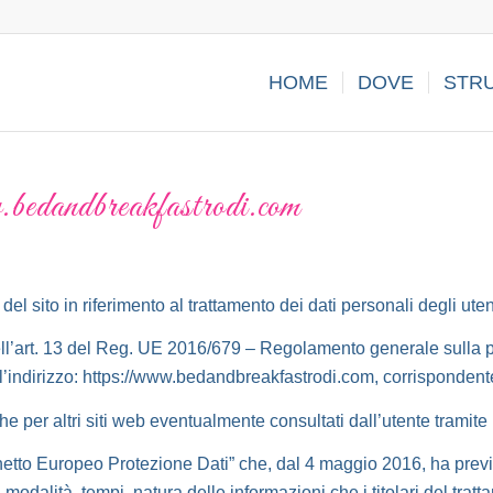
HOME
DOVE
STR
.bedandbreakfastrodi.com
el sito in riferimento al trattamento dei dati personali degli ute
dell’art. 13 del Reg. UE 2016/679 – Regolamento generale sulla p
ll’indirizzo: https://www.bedandbreakfastrodi.com, corrispondente 
he per altri siti web eventualmente consultati dall’utente tramite 
acchetto Europeo Protezione Dati” che, dal 4 maggio 2016, ha pre
modalità, tempi, natura delle informazioni che i titolari del tratta