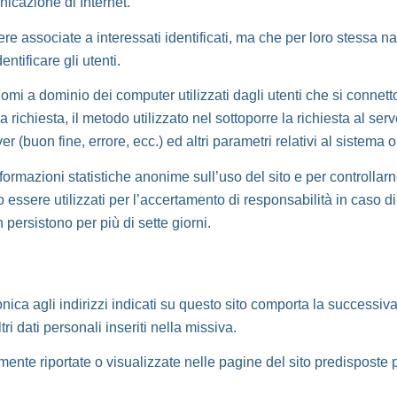
nicazione di Internet.
ere associate a interessati identificati, ma che per loro stessa n
ntificare gli utenti.
i nomi a dominio dei computer utilizzati dagli utenti che si connett
la richiesta, il metodo utilizzato nel sottoporre la richiesta al serv
r (buon fine, errore, ecc.) ed altri parametri relativi al sistema 
informazioni statistiche anonime sull’uso del sito e per controlla
sere utilizzati per l’accertamento di responsabilità in caso di ip
n persistono per più di sette giorni.
tronica agli indirizzi indicati su questo sito comporta la successi
ri dati personali inseriti nella missiva.
nte riportate o visualizzate nelle pagine del sito predisposte per