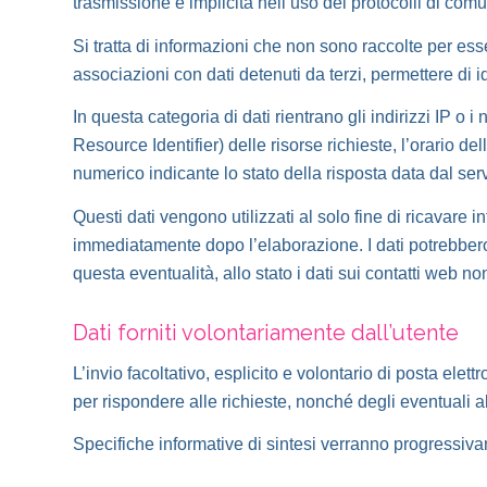
trasmissione è implicita nell’uso dei protocolli di comu
Si tratta di informazioni che non sono raccolte per ess
associazioni con dati detenuti da terzi, permettere di ide
In questa categoria di dati rientrano gli indirizzi IP o 
Resource Identifier) delle risorse richieste, l’orario del
numerico indicante lo stato della risposta data dal serve
Questi dati vengono utilizzati al solo fine di ricavare 
immediatamente dopo l’elaborazione. I dati potrebbero es
questa eventualità, allo stato i dati sui contatti web no
Dati forniti volontariamente dall’utente
L’invio facoltativo, esplicito e volontario di posta elet
per rispondere alle richieste, nonché degli eventuali alt
Specifiche informative di sintesi verranno progressivame