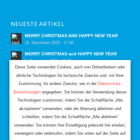
NEUESTE ARTIKEL
MERRY CHRISTMAS AND HAPPY NEW YEAR
15. Dezember 2025 - 17:40
MERRY CHRISTMAS and HAPPY NEW YEAR
6. Dezember 2024 - 18:38
Diese Seite verwendet Cookies, auch von Drittanbietern oder
ähnliche Technologien für technische Zwecke und, mit Ihrer
WEBSITE ERSTELLT VON
Zustimmung, für andere Zwecke, wie in der
Datenschutz-
Bestimmungen
angegeben. Sie können der Verwendung dieser
Web agency Milano
,
Technologien zustimmen, indem Sie die Schaltfläche „Alle
Realizzazione siti web Milano
akzeptieren“ verwenden, oder die Warnung ablehnen und
Realizzazione siti Web
schließen, indem Sie die Schaltfläche „Alle ablehnen“
verwenden. Sie können Ihre Einwilligung jederzeit frei erteilen,
verweigern oder widerrufen, indem Sie unten auf der Seite auf