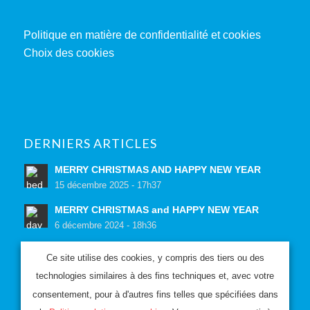
Politique en matière de confidentialité et cookies
Choix des cookies
DERNIERS ARTICLES
MERRY CHRISTMAS AND HAPPY NEW YEAR
15 décembre 2025 - 17h37
MERRY CHRISTMAS and HAPPY NEW YEAR
6 décembre 2024 - 18h36
Ce site utilise des cookies, y compris des tiers ou des
SITE RÉALISÉ PAR
technologies similaires à des fins techniques et, avec votre
consentement, pour à d'autres fins telles que spécifiées dans
Web agency Milano
,