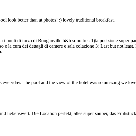
look better than at photos! :) lovely traditional breakfast.
 Ma i punti di forza di Bouganville b&b sono tre : 1)la posizione super p
 e la cura dei dettagli di camere e sala colazione 3) Last but not least, 
o.
us everyday. The pool and the view of the hotel was so amazing we loved
nd liebenswert. Die Location perfekt, alles super sauber, das Frühstü