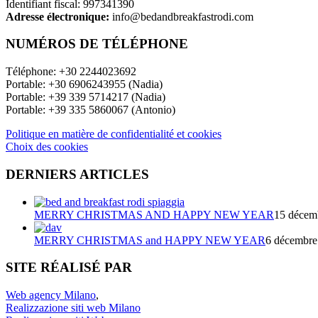
Identifiant fiscal: 997341390
Adresse électronique:
info@bedandbreakfastrodi.com
NUMÉROS DE TÉLÉPHONE
Téléphone: +30 2244023692
Portable: +30 6906243955 (Nadia)
Portable: +39 339 5714217 (Nadia)
Portable: +39 335 5860067 (Antonio)
Politique en matière de confidentialité et cookies
Choix des cookies
DERNIERS ARTICLES
MERRY CHRISTMAS AND HAPPY NEW YEAR
15 décem
MERRY CHRISTMAS and HAPPY NEW YEAR
6 décembre
SITE RÉALISÉ PAR
Web agency Milano
,
Realizzazione siti web Milano