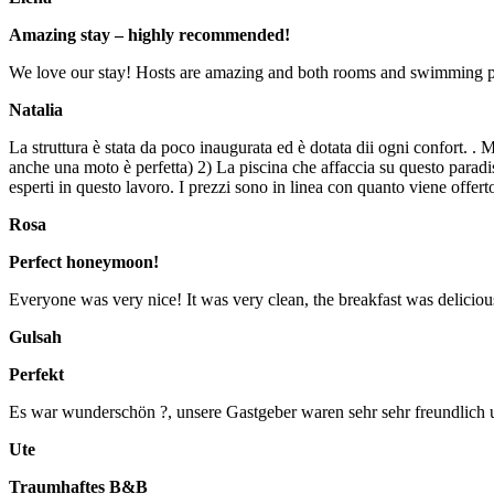
Amazing stay – highly recommended!
We love our stay! Hosts are amazing and both rooms and swimming pool 
Natalia
La struttura è stata da poco inaugurata ed è dotata dii ogni confort. .
anche una moto è perfetta) 2) La piscina che affaccia su questo paradiso
esperti in questo lavoro. I prezzi sono in linea con quanto viene offert
Rosa
Perfect honeymoon!
Everyone was very nice! It was very clean, the breakfast was delicio
Gulsah
Perfekt
Es war wunderschön ?, unsere Gastgeber waren sehr sehr freundlich u
Ute
Traumhaftes B&B