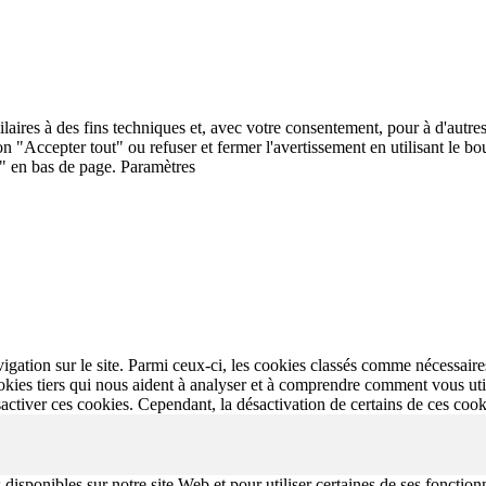
ilaires à des fins techniques et, avec votre consentement, pour à d'autres
ton "Accepter tout" ou refuser et fermer l'avertissement en utilisant le 
" en bas de page.
Paramètres
gation sur le site. Parmi ceux-ci, les cookies classés comme nécessaires
ies tiers qui nous aident à analyser et à comprendre comment vous util
ctiver ces cookies. Cependant, la désactivation de certains de ces cook
isponibles sur notre site Web et pour utiliser certaines de ses fonctionna