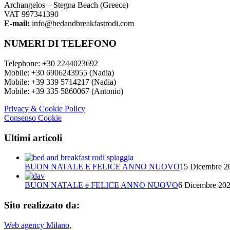
Archangelos – Stegna Beach (Greece)
VAT 997341390
E-mail:
info@bedandbreakfastrodi.com
NUMERI DI TELEFONO
Telephone: +30 2244023692
Mobile: +30 6906243955 (Nadia)
Mobile: +39 339 5714217 (Nadia)
Mobile: +39 335 5860067 (Antonio)
Privacy & Cookie Policy
Consenso Cookie
Ultimi articoli
BUON NATALE E FELICE ANNO NUOVO
15 Dicembre 20
BUON NATALE e FELICE ANNO NUOVO
6 Dicembre 202
Sito realizzato da:
Web agency Milano
,