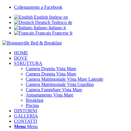
Collegamento a Facebook
English
Inglese
en
Deutsch
Tedesco
de
Italiano
Italiano
it
Français
Francese
fr
HOME
DOVE
STRUTTURA
Camera Doppia Vista Mare
Camera Doppia Vista Mare
Camera Matrimoniale Vista Mare Laterale
Camera Matrimoniale Vista Giardino
Camera Famigliare Vista Mare
Appartamento Vista Mare
Breakfast
Piscina
DINTORNI
GALLERIA
CONTATTI
Menu
Menu