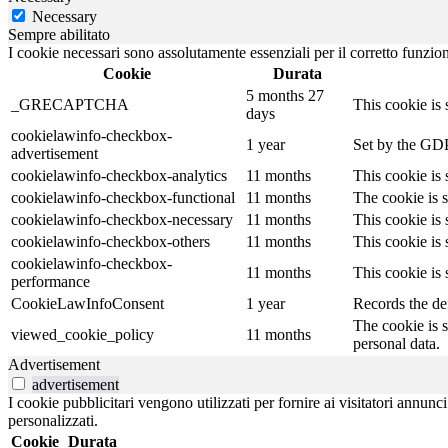
Necessary
Sempre abilitato
I cookie necessari sono assolutamente essenziali per il corretto funzio
Cookie
Durata
5 months 27
_GRECAPTCHA
This cookie is 
days
cookielawinfo-checkbox-
1 year
Set by the GDP
advertisement
cookielawinfo-checkbox-analytics
11 months
This cookie is
cookielawinfo-checkbox-functional
11 months
The cookie is 
cookielawinfo-checkbox-necessary
11 months
This cookie is
cookielawinfo-checkbox-others
11 months
This cookie is
cookielawinfo-checkbox-
11 months
This cookie is
performance
CookieLawInfoConsent
1 year
Records the def
The cookie is 
viewed_cookie_policy
11 months
personal data.
Advertisement
advertisement
I cookie pubblicitari vengono utilizzati per fornire ai visitatori annun
personalizzati.
Cookie
Durata