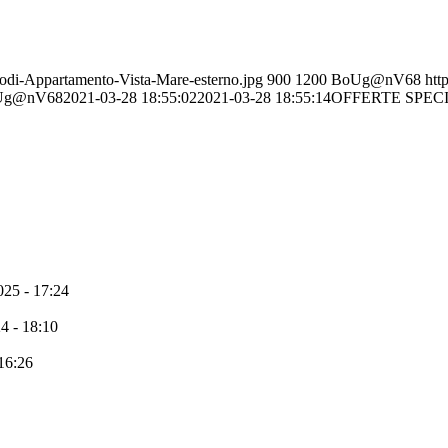
odi-Appartamento-Vista-Mare-esterno.jpg
900
1200
BoUg@nV68
htt
Ug@nV68
2021-03-28 18:55:02
2021-03-28 18:55:14
OFFERTE SPECIA
25 - 17:24
4 - 18:10
16:26